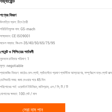
ওয়্যারেন্টি
পণ্যের বিবরণ
উৎপত্তি স্থল: চীনে তৈরী
পরিচিতিমুলক নাম: GS-mach
সাক্ষ্যদান: CE ISO9001
মডেল নম্বার: জিএস-35/40/50/65/75/95
পেমেন্ট ও শিপিংয়ের শর্তাবলী
ন্যূনতম চাহিদার পরিমাণ: 1
মূল্য: negotiable
প্যাকেজিং বিবরণ: কাঠের বেস প্লেট, স্যাঁতসেঁতে প্রমাণ প্লাস্টিক আস্তরণের, সম্পূর্ণরূপে বন্ধ প্লেট বক্স
ডেলিভারি সময়: জমা দেওয়ার পরে 45 দিন
পরিশোধের শর্ত: ওয়েস্টার্ন ইউনিয়ন, মানিগ্রাম, এল / সি, টি / টি
যোগানের ক্ষমতা: 100 সেট / মাস
সেরা দাম পান