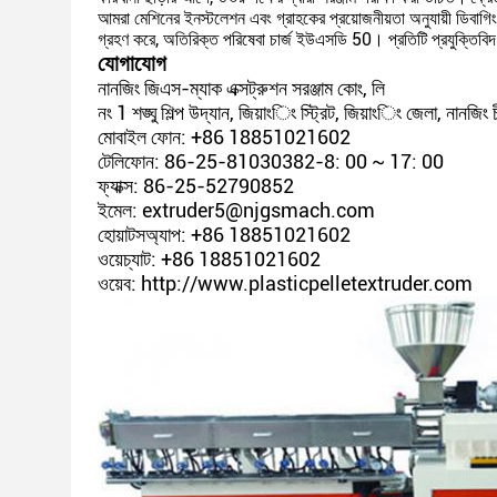
আমরা মেশিনের ইনস্টলেশন এবং গ্রাহকের প্রয়োজনীয়তা অনুযায়ী ডিবাগিংয
গ্রহণ করে, অতিরিক্ত পরিষেবা চার্জ ইউএসডি 50। প্রতিটি প্রযুক্তিবিদ
যোগাযোগ
নানজিং জিএস-ম্যাক এক্সট্রুশন সরঞ্জাম কোং, লি
নং 1 শঙ্ঘু শিল্প উদ্যান, জিয়াংিং স্ট্রিট, জিয়াংিং জেলা, নানজিং 
মোবাইল ফোন: +86 18851021602
টেলিফোন: 86-25-81030382-8: 00 ~ 17: 00
ফ্যাক্স: 86-25-52790852
ইমেল: extruder5@njgsmach.com
হোয়াটসঅ্যাপ: +86 18851021602
ওয়েচ্যাট: +86 18851021602
ওয়েব: http://www.plasticpelletextruder.com