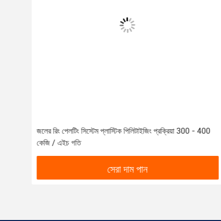
400
টুইন স্ক্রু জলস্তাপক কাটিং Pelletizing সিস্টেম সঙ্গে প্লাস্টিকের প্লেট
Extruder
সেরা দাম পান