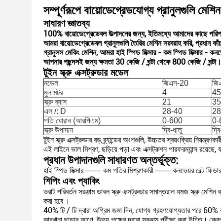
সম্পূর্ণরূপে বায়োডেগ্রেডযোগ্য গ্রানুলগুলি মেশিন 
সাধারণ জ্ঞাতব্য
100% বায়োডেগ্রেডেবল উত্পাদনের জন্য, ইতিমধ্যে আমাদের কাছে পরিপক
আমরা বায়োডেগ্রেডেবল গ্রানুলগুলি তৈরির মেশিন সরবরাহ করি, প্রধান কাঁচা
গ্রানুলস মেকিং মেশিন, আমরা হাই স্পিড মিক্সার - কম স্পিড মিক্সার - কনভেয
আপনার পছন্দসই জন্য ক্ষমতা 30 কেজি / ঘন্টা থেকে 800 কেজি / ঘন্টা
টুইন স্ক্রু এক্সট্রুডার মডেল
মডেল
জিএস-20
জি
মুল মটর
4
45
স্ক্রু ব্যাস
21
35
এল /: D
28-40
28
গতি ঘোরান (আরপিএম)
0-600
0-
স্ক্রু উপাদান
দ্বি-ধাতু
দ্বি
টুইন স্ক্রু এক্সট্রুডার বড় ব্র্যান্ডের অংশগুলি, উচ্চতর স্বয়ংক্রিয় নিয়
এই লাইনে ভাল মিশ্রণ, ছড়িয়ে পড়া এবং এক্সট্রুশন পারফরম্যান্স রয়েছে, য
প্রধান উপাদানগুলি সাধারণত অন্তর্ভুক্ত:
হাই স্পিড মিক্সার —— কম গতির মিশ্রণকারী
—— কনভেয়র বেল্ট ফি
শিপিং এবং প্যাকিং
ভরাট পরিবর্তন সরঞ্জাম ডাবল স্ক্রু এক্সট্রুডার সমান্তরাল যমজ স্ক্রু মেশিন
ক
করা হবে
।
40% টি / টি দ্বারা অগ্রিম জমা দিন, যোগ্য গ্রহণযোগ্যতার পরে 60% ব
কারখানা ছাড়ার আগে, উভয় পক্ষের দ্বারা সরঞ্জাম পরীক্ষা করা উচিত।
ক্রে