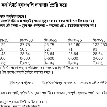
কর্ন স্টার্চ ব্যাগগুলি দানাদার তৈরি করে
্ক প্রযুক্তি রয়েছে।
মালগুলি স্টার্চ এবং পাব্যাট।
আমরা সূত্র সরবরাহ করতে পারি, তবে নিখরচায় নয়।
়র বেল্ট ফিডার - টুইন স্ক্রু এক্সট্রুডার - কনভেয়র বেল্ট পেলিটাইজার ব্যবহার করি।
।
এস-35
জিএস-50
জিএস-65
জিএস -75
জিএস-95
-22
37-75
45-75
75-160
132-250
.6
50.5
62,4
71
93
-48
28-64
28-64
28-64
28-64
600
0-600
0-600
0-600
0-600
-ধাতু
দ্বি-ধাতু
দ্বি-ধাতু
দ্বি-ধাতু
দ্বি-ধাতু
ন্ত্রণকারী সিস্টেম গ্রহণ করে, যা পরিচালনা করা সহজ এবং স্থিতিশীল মানের।
া
শীর্ষ মানের
পেললেট
তৈরিতে সহায়তা করবে
।
ডার ——
টুইন স্ক্রু এক্সট্রুডার —— বৈদ্যুতিক নিয়ন্ত্রণ ব্যবস্থা on কনভেয়ার বেল্ট পেলিটা
াঠের বেস প্লেট, স্যাঁতসেঁতে প্রমাণ প্লাস্টিকের আস্তরণ, সম্পূর্ণ-ক্লোজড প্লেট-বাক্স বহি
্যালেন্স প্রদানের বিপরীতে বিতরণ করুন।
তার দ্বারা প্রদত্ত পরীক্ষার সামগ্রী।