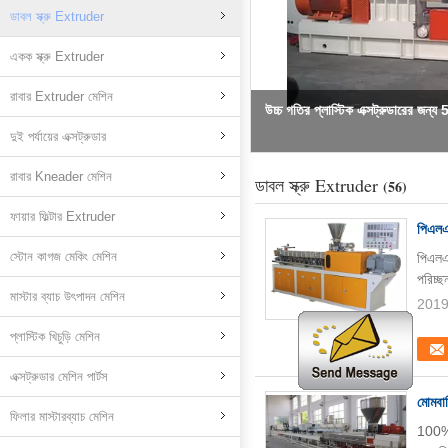
ডাবল স্ক্রু Extruder
একক স্ক্রু Extruder
রাবার Extruder মেশিন
মিনি গ্রানুলেটর ডাবল স্ক্রু এক্স
দুই পর্যায়ের এক্সট্রুডার
রাবার Kneader মেশিন
ডাবল স্ক্রু Extruder
(56)
ফায়ার ফিল্টার Extruder
পিএলএ 
স্টোন কাগজ মেকিং মেশিন
পিএলএ 
পরিচ্ছ
মাস্টার ব্যাচ উৎপাদন মেশিন
2019
প্লাস্টিক খিচুড়ি মেশিন
এক্সট্রুডার মেশিন পার্টস
মোমবাতি
ফিলার মাস্টারব্যাচ মেশিন
100% জ