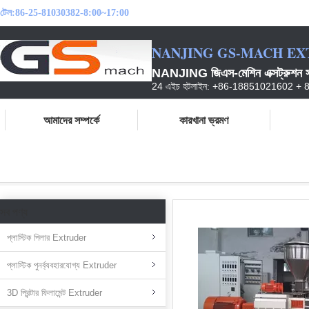
টেল:
86-25-81030382-8:00~17:00
NANJING GS-MACH EX
NANJING জিএস-মেশিন এক্সট্রুশন সরঞ
24 এইচ হটলাইন: +86-18851021602 +
আমাদের সম্পর্কে
কারখানা ভ্রমণ
বাড়ি
পণ্য
ডাবল স্ক্রু Extruder
সব পণ্য
প্লাস্টিক পিলার Extruder
প্লাস্টিক পুনর্ব্যবহারযোগ্য Extruder
3D প্রিন্টার ফিলামেন্ট Extruder