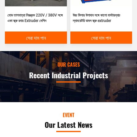
মোড তাপমাত্রা নিয়ন্ত্রক 220V / 380V সঙ্গে
উচ্চ ফিলার উপাদান সঙ্গে কালো মাস্টারব্যাচ
একা স্ক্রু রবার Extruder মেশিন
ল্যাবরেটরি ডাবল স্ক্রু extruder
সেরা দাম পান
সেরা দাম পান
OUR CASES
Recent Industrial Projects
EVENT
Our Latest News