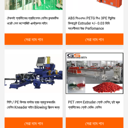
টেকসই প্লাস্টিকের ল্যামিনেশন মেশিন কন্ডাকটিভ
ABS পিএএলএ PETG পিএ 3PE প্রিন্টার
ওয়েট লেপ কম্পোজিট এক্সট্রুশন লাইন
ফিলামেন্ট Extruder +/- 0.03 মিমি
সহনশীলতা উচ্চ Perfomance
সেরা দাম পান
সেরা দাম পান
পিপি / PE ফিলার মাস্টার ব্যাচ ম্যানুফেকচারিং
PET বোতল Extruder প্লেট মেশিন, দুই স্ক্রু
মেশিন Kneader লাইন Blowing ফিল্মস জন্য
প্লাস্টিকের প্লেট মেকিং মেশিন
সেরা দাম পান
সেরা দাম পান