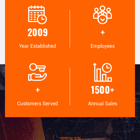
উচ্চমানের
DEVELOPMENT
Trust Seal, Credit Check,
Internal professional design
RoSH and Supplier Capability
team and advanced
2009
+
Assessment. company has
machinery workshop. We can
strictly quality control system
cooperate to develop the
and professional test lab.
products you need.
Year Established
Employees
MANUFACTURING
100% SERVICE
Advanced automatic
Bulk and customized small
machines, strictly process
packaging, FOB, CIF, DDU and
+
1500
+
control system. We can
DDP. Let us help you find the
manufacture all the Electrical
best solution for all your
terminals beyond your
concerns.
Customers Served
Annual Sales
demand.
আমাদের পণ্য