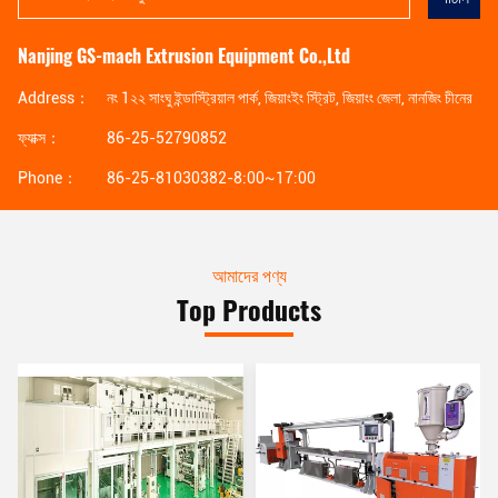
Nanjing GS-mach Extrusion Equipment Co.,Ltd
Address：
নং 1২২ সাংঘু ইন্ডাস্ট্রিয়াল পার্ক, জিয়াংইং স্ট্রিট, জিয়াংং জেলা, নানজিং চীনের
ফ্যাক্স：
86-25-52790852
Phone：
86-25-81030382-8:00~17:00
আমাদের পণ্য
Top Products