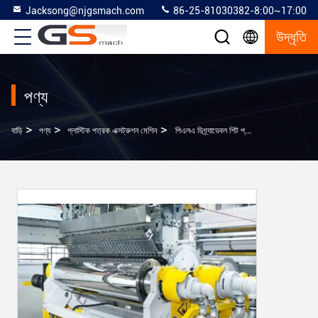
Jacksong@njgsmach.com
86-25-81030382-8:00~17:00
উদ্ধৃতি
পণ্য
>
>
>
বাড়ি
পণ্য
প্লাস্টিক পত্রক এক্সট্রুশন মেশিন
পিএলএ ডিগ্র্যাডেবল শিট প্লাস্টিক শিট এক্সট্রুশন মেশিন ওয়াটার কাপের জন্য ফুড গ্রেড