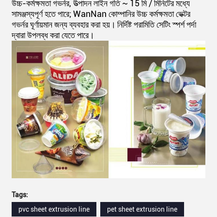
উচ্চ-কর্মক্ষমতা গভর্নর, উত্পাদন লাইন গতি ~ 15 মি / মিনিটের মধ্যে
সামঞ্জস্যপূর্ণ হতে পারে;
WanNan কোম্পানির উচ্চ কর্মক্ষমতা ভেক্টর
গভর্নর ঘূর্ণায়মান জন্য ব্যবহার করা হয়।
নির্দিষ্ট পরামিতি সেটিং স্পর্শ পর্দা
দ্বারা উপলব্ধ করা যেতে পারে।
Tags:
pvc sheet extrusion line
pet sheet extrusion line