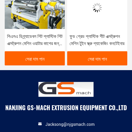
পিএলএ ডিগ্র্যাডেবল শিট প্লাস্টিক শিট
ফুড গ্রেড প্লাস্টিক শীট এক্সট্রুশন
এক্সট্রুশন মেশিন ওয়াটার কাপের জন্য
মেশিন টুইন স্ক্রু প্যাকেজিং কনটেইনার
ফুড গ্রেড
সেরা দাম পান
সেরা দাম পান
NANJING GS-MACH EXTRUSION EQUIPMENT CO.,LTD
Jacksong@njgsmach.com