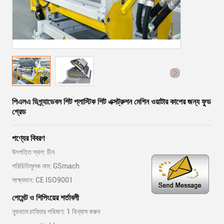
পিএলএ ডিগ্র্যাডেবল শিট প্লাস্টিক শিট এক্সট্রুশন মেশিন ওয়াটার কাপের জন্য ফুড
গ্রেড
পণ্যের বিবরণ
উৎপত্তি স্থল: চীন
পরিচিতিমুলক নাম: GSmach
সাক্ষ্যদান: CE ISO9001
পেমেন্ট ও শিপিংয়ের শর্তাবলী
ন্যূনতম চাহিদার পরিমাণ: 1 বিন্যাস করুন