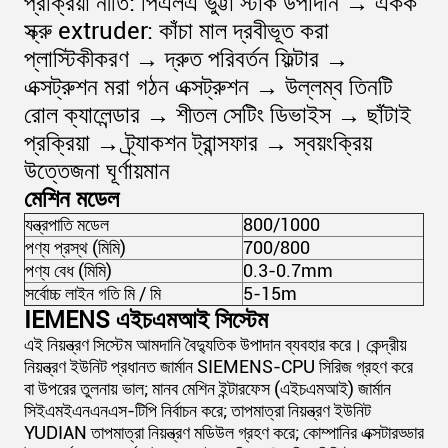
প্রক্রিয়া নীতি: পিএলএ ভুট্টা স্টার্ক উপাদান → একক
স্ক্রু extruder: কাঁচা মাল দ্রবীভূত করা
প্লাস্টিকীকরণ → দ্রুত পরিবর্তন ফিল্টার →
এক্সট্রুশন মরা গঠন এক্সট্রুশন → উল্লম্ব তিনটি
রোল ক্যালেন্ডার → শীতল সেটিং ডিভাইস → ছাঁটাই
প্রক্রিয়া → ট্র্যাকশন ট্রান্সফার → স্বয়ংক্রিয়
উত্তেজনা ঘূর্ণায়মান
মেশিন মডেল
যন্ত্রপাতি মডেল
800/1000
পণ্য প্রস্থ (মিমি)
700/800
পণ্য বেধ (মিমি)
0.3-0.7mm
সর্বোচ্চ লাইন গতি মি / মি
5-15m
IEMENS এইচএমআই সিস্টেম
এই নিয়ন্ত্রণ সিস্টেম আমদানি বৈদ্যুতিক উপাদান ব্যবহার করে।
কেন্দ্রীয়
নিয়ন্ত্রণ ইউনিট প্রধানত জার্মান SIEMENS-CPU সিরিজ গ্রহণ করে
বা উপরের তুলনায় ভাল;
মানব মেশিন ইন্টারফেস (এইচএমআই) জার্মান
সিইএমইএনএনএস-টিপি নির্বাচন করে;
তাপমাত্রা নিয়ন্ত্রণ ইউনিট
YUDIAN তাপমাত্রা নিয়ন্ত্রণ মডিউল গ্রহণ করে;
কোম্পানির এক্সটারড্ডার