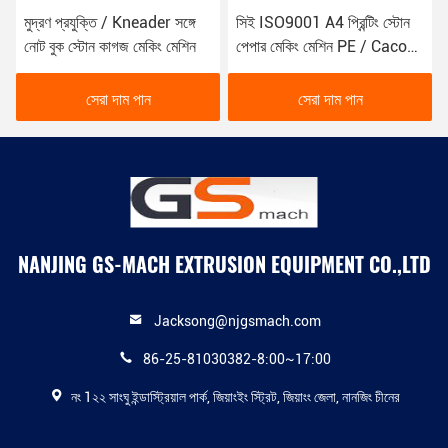
মুদ্রণ প্রযুক্তি / Kneader সঙ্গে
সিই ISO9001 A4 প্রিন্টিং স্টোন
নোট বুক স্টোন কাগজ মেকিং মেশিন
পেপার মেকিং মেশিন PE / Caco3
800-1000 কেজি / এইচ সঙ্গে
সেরা দাম পান
সেরা দাম পান
NANJING GS-MACH EXTRUSION EQUIPMENT CO.,LTD
Jacksong@njgsmach.com
86-25-81030382-8:00~17:00
নং 1২২ সাংঘু ইন্ডাস্ট্রিয়াল পার্ক, জিয়াংইং স্ট্রিট, জিয়াংং জেলা, নানজিং চীনের