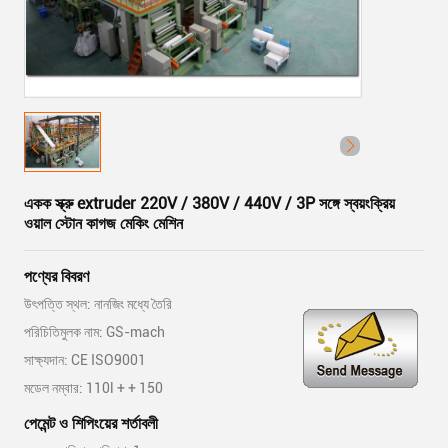
একক স্ক্রু extruder 220V / 380V / 440V / 3P সঙ্গে স্বয়ংক্রিয়
ওয়াল স্টোন কাগজ মেকিং মেশিন
পণ্যের বিবরণ
উৎপত্তি স্থল: নানজিং মধ্যে তৈরি
পরিচিতিমুলক নাম: GS-mach
সাক্ষ্যদান: CE ISO9001
মডেল নম্বার: 110l + + 150
পেমেন্ট ও শিপিংয়ের শর্তাবলী