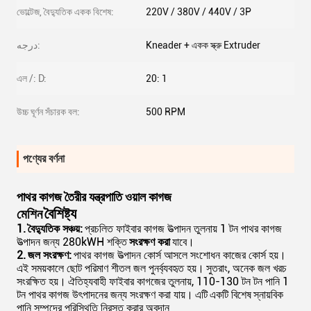
ভোল্টেজ, বৈদ্যুতিক একক বিশেষ:
220V / 380V / 440V / 3P
درجه:
Kneader + একক স্ক্রু Extruder
এল /: D:
20: 1
উচ্চ ঘূর্ণন সঁচারক বল:
500 RPM
পণ্যের বর্ণনা
পাথর কাগজ তৈরীর যন্ত্রপাতি ওয়াল কাগজ
বৈশিষ্ট্য
মেশিন
1.
বৈদ্যুতিক সঞ্চয়:
প্রচলিত ফাইবার কাগজ উত্পাদন তুলনায় 1 টন পাথর কাগজ
উত্পাদন জন্য 280kWH শক্তি
সংরক্ষণ করা
যাবে।
2.
জল সংরক্ষণ:
পাথর কাগজ উত্পাদন কোর্স আসলে সংশোধন কাজের কোর্স হয়।
এই সময়কালে ছোট পরিমাণ শীতল জল পুনর্ব্যবহৃত হয়।
সুতরাং, অনেক জল খরচ
সংরক্ষিত হয়।
ঐতিহ্যবাহী ফাইবার কাগজের তুলনায়, 110-130 টন টন পানি 1
টন পাথর কাগজ উৎপাদনের জন্য সংরক্ষণ করা যায়।
এটি
একটি বিশেষ
স্নায়বিক
পানি সম্পদের পরিস্থিতি নিরস্ত করার অবদান