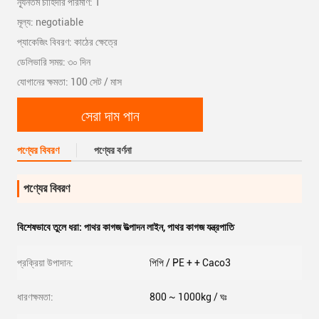
ন্যূনতম চাহিদার পরিমাণ: 1
মূল্য: negotiable
প্যাকেজিং বিবরণ: কাঠের ক্ষেত্রে
ডেলিভারি সময়: ৩০ দিন
যোগানের ক্ষমতা: 100 সেট / মাস
সেরা দাম পান
পণ্যের বিবরণ
পণ্যের বর্ণনা
পণ্যের বিবরণ
বিশেষভাবে তুলে ধরা:
পাথর কাগজ উত্পাদন লাইন
,
পাথর কাগজ যন্ত্রপাতি
প্রক্রিয়া উপাদান:
পিপি / PE + + Caco3
ধারণক্ষমতা:
800 ~ 1000kg / ঘঃ