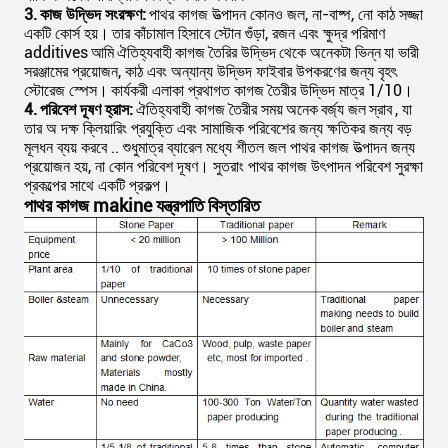
3.
কাজ উদ্ভিদ সংরক্ষণ:
পাথর কাগজ উত্পাদন কোনও জল, না-বাষ্প, নো কাঠ সজ্জা
একটি কোর্স হয়।
তার কাঁচামাল হিসাবে স্টোন গুঁড়া, রজন এবং ক্ষুদ্র পরিমাণ
additives
আমি
ঐতিহ্যবাহী
কাগজ তৈরির উদ্ভিদ
থেকে অনেকটা ভিন্ন
যা ভারী
সরঞ্জামের প্রয়োজন, কাঠ এবং অন্যান্য উদ্ভিদ ফাইবার উপকরণের জন্য বৃহৎ
স্টোরেজ স্পেস।
কার্যকরী এলাকা প্রথাগত কাগজ তৈরীর উদ্ভিদ মাত্র 1/10।
4.
পরিবেশ দূষণ হ্রাস:
ঐতিহ্যবাহী কাগজ তৈরীর সময়
অনেক
বর্জ্য জল
স্রাব
, যা
তার অ দক্ষ ক্লিয়ারিং প্রযুক্তি এবং সামাজিক পরিবেশের জন্য ক্ষতিকর জন্য বড়
মূলধন ব্যয় করবে .. শুধুমাত্র ব্যারেল মধ্যে শীতল জল পাথর কাগজ উত্পাদন জন্য
প্রয়োজন হয়, না কোন পরিবেশ দূষণ। সুতরাং পাথর কাগজ উৎপাদন পরিবেশ সুরক্ষা
প্রকল্পের সাথে একটি প্রকল্প।
পাথর কাগজ makine যন্ত্রপাতি বিস্তারিত