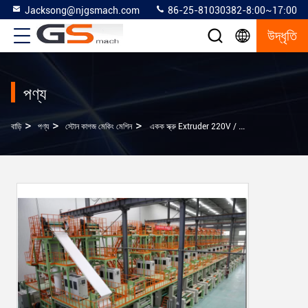
Jacksong@njgsmach.com
86-25-81030382-8:00~17:00
উদ্ধৃতি
পণ্য
>
>
>
বাড়ি
পণ্য
স্টোন কাগজ মেকিং মেশিন
একক স্ক্রু Extruder 220V / 380V / 440V / 3P সঙ্গে স্বয়ংক্রিয় ওয়াল স্টোন কাগজ মেকিং মেশিন