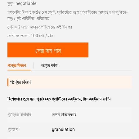
মূল্য: negotiable
প্যাকেজিং বিবরণ: কাঠের বেস প্লেট, স্যাঁতসেঁতে প্রমাণ প্লাস্টিকের আস্তরণ, সম্পূর্ণরূপে-
বন্ধ প্লেট-বহির্বিভাগ বহিরাগত
ডেলিভারি সময়: আমানত পরিশোধের 45 দিন পর
যোগানের ক্ষমতা: 100 সেট / মাস
সেরা দাম পান
পণ্যের বিবরণ
পণ্যের বর্ণনা
পণ্যের বিবরণ
বিশেষভাবে তুলে ধরা:
পুনর্ব্যবহৃত প্লাস্টিকের এক্সট্রুশন
,
ফিল্ম এক্সট্রুশন মেশিন
প্রক্রিয়া উপাদান:
ফিলার মাস্টারব্যাচ
প্রয়োগ:
granulation