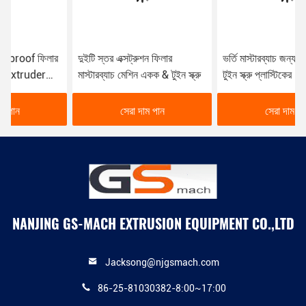
দুইটি স্তর এক্সট্রুশন ফিলার
ভর্তি মাস্টারব্যাচ জন্য আলংকারিক
মাস্টারব্যাচ মেশিন একক & টুইন স্ক্রু
টুইন স্ক্রু প্লাস্টিকের Extruder
মেশিন
সেরা দাম পান
সেরা দাম পান
NANJING GS-MACH EXTRUSION EQUIPMENT CO.,LTD
Jacksong@njgsmach.com
86-25-81030382-8:00~17:00