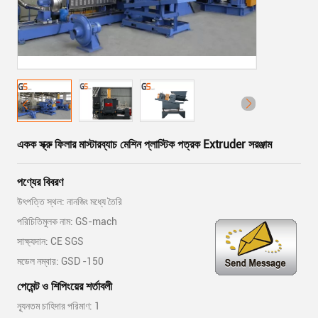
একক স্ক্রু ফিলার মাস্টারব্যাচ মেশিন প্লাস্টিক পত্রক Extruder সরঞ্জাম
পণ্যের বিবরণ
উৎপত্তি স্থল: নানজিং মধ্যে তৈরি
পরিচিতিমুলক নাম: GS-mach
সাক্ষ্যদান: CE SGS
মডেল নম্বার: GSD -150
পেমেন্ট ও শিপিংয়ের শর্তাবলী
ন্যূনতম চাহিদার পরিমাণ: 1