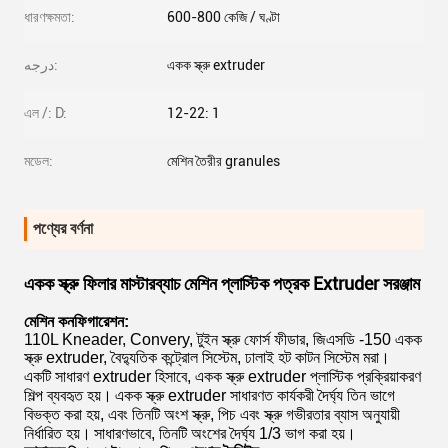
ধারণক্ষমতা:
600-800 কেজি / ঘণ্টা
درجه:
একক স্ক্রু extruder
এল /: D:
12-22: 1
মডেল:
মেশিন তৈরীর granules
পণ্যের বর্ণনা
একক স্ক্রু ফিলার মাস্টারব্যাচ মেশিন প্লাস্টিক পত্রক Extruder সরঞ্জাম
মেশিন কনফিগারেশন:
110L Kneader, Convery, টুইন স্ক্রু ফোর্স ফীডার, জিএসডি -150 একক
স্ক্রু extruder, বৈদ্যুতিক কন্ট্রোল সিস্টেম, ঢালাই হট কাটন সিস্টেম মরা।
একটি সাধারণ extruder হিসাবে, একক স্ক্রু extruder প্লাস্টিক প্রক্রিয়াকরণ
শিল্প ব্যবহৃত হয়।
একক স্ক্রু extruder সাধারণত কার্যকরী দৈর্ঘ্য তিন ভাগে
বিভক্ত করা হয়, এবং তিনটি অংশ স্ক্রু, পিচ এবং স্ক্রু গভীরতার ব্যাস অনুযায়ী
নির্ধারিত হয়।
সাধারণভাবে, তিনটি অংশের দৈর্ঘ্য 1/3 ভাগ করা হয়।