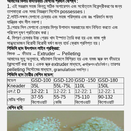
আমাদের
প্রধান বৈশিষ্ট্য
:
ফিলার মাস্টারব্যাচ মেশিনের
1. এই সরঞ্জাম সহজ কিন্তু সঠিক অপারেশন এবং সর্বোত্তম বিকেন্দ্রীকরণের জন্য
তাপমাত্রা এবং সময় নিয়ন্ত্রণ সিস্টেম possesses।
2.লাইট-সক্ষম মেশানো চেম্বার এবং সহজ পরিস্কার এবং রঙ পরিবর্তন জন্য
যান্ত্রিক খাদ সীল নকশা।
3.পেয়ার সিল মেশানো চেম্বার মিশ্র উপাদান সরবরাহের মান নিশ্চিত করতে এবং
পরিবেশ দূষণ প্রতিরোধ করা।
4. মিশ্রণ চেম্বার উচ্চ গ্রেড খাদ ইস্পাত তৈরি করা হয় এবং কাজ পৃষ্ঠ
সান্ধ্যভোজন বিরোধী বিরোধী ঘর্ষণ জন্য হার্ড ক্রোম প্রলিপ্ত হয়।
পিভিসি ছাদ উৎপাদন লাইন প্রক্রিয়া:
মিশুক → ফীডার
→
Extruder → Pelleting
আমাদের সূতু অনুসারে, কাঁচামাল নিকেলে মিশ্রিত হয় এবং যমজ স্ক্রু বল ফীডারে
ট্রান্সপোর্ট করা হয়।
একক স্ক্রু extruder মাধ্যমে,
তারপর
এক্সট্রুশন ছাঁচনির্মাণ।
pelleting সিস্টেমের মাধ্যমে
, granulation সমাপ্তি।
পিভিসি ছাদ তৈরীর মেশিন মডেল:
মডেল
GSD-100
GSD-120
GSD -150
GSD-180
Kneader
35L
55L-75L
110L
150L
এল /: D
12-22: 1
12-22: 1
12-22: 1
12-22: 1
37-55
55-75
75-110
90-132
মোটর শক্তি
কিলোওয়াট
কেজি
কিলোওয়াট
কিলোওয়াট
মেশিন ছবি: